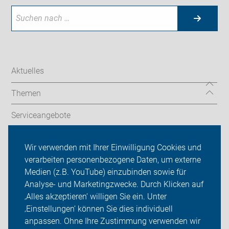
Aktuelles
Themen
Serviceangebote
Wir vor Ort
Wir verwenden mit Ihrer Einwilligung Cookies und
verarbeiten personenbezogene Daten, um externe
ADFC Vest Recklinghausen
Medien (z.B. YouTube) einzubinden sowie für
Sei dabei
Analyse- und Marketingzwecke. Durch Klicken auf
‚Alles akzeptieren‘ willigen Sie ein. Unter
Presse
‚Einstellungen‘ können Sie dies individuell
anpassen. Ohne Ihre Zustimmung verwenden wir