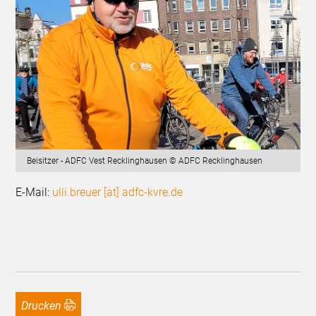
Beisitzer - ADFC Vest Recklinghausen © ADFC Recklinghausen
E-Mail:
ulli.breuer [at] adfc-kvre.de
Drucken