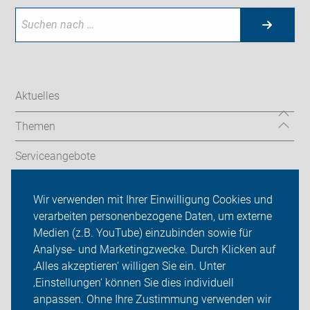
Aktuelles
Themen
Serviceangebote
Wir vor Ort
Wir verwenden mit Ihrer Einwilligung Cookies und
verarbeiten personenbezogene Daten, um externe
ADFC Vest Recklinghausen
Medien (z.B. YouTube) einzubinden sowie für
Sei dabei
Analyse- und Marketingzwecke. Durch Klicken auf
‚Alles akzeptieren‘ willigen Sie ein. Unter
Presse
‚Einstellungen‘ können Sie dies individuell
anpassen. Ohne Ihre Zustimmung verwenden wir