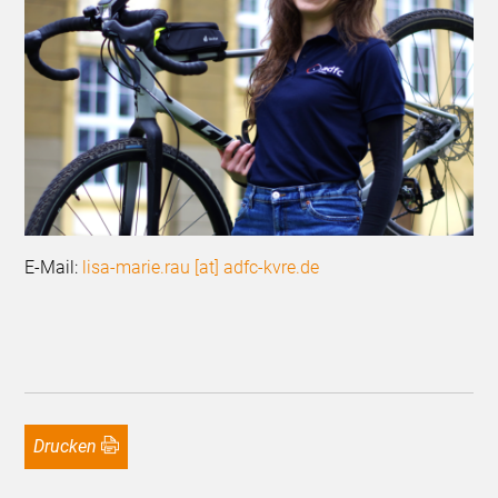
E-Mail:
lisa-marie.rau [at] adfc-kvre.de
Drucken