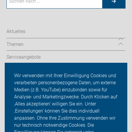
Aktuelles
Themen
Serviceangebote
Wir vor Ort
Wir verwenden mit Ihrer Einwilligung Cookies und
verarbeiten personenbezogene Daten, um externe
ADFC Vest Recklinghausen
Medien (z.B. YouTube) einzubinden sowie für
Sei dabei
Analyse- und Marketingzwecke. Durch Klicken auf
‚Alles akzeptieren‘ willigen Sie ein. Unter
Presse
‚Einstellungen‘ können Sie dies individuell
anpassen. Ohne Ihre Zustimmung verwenden wir
Login
nur technisch notwendige Cookies. Die