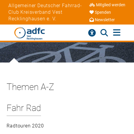
Mitglied werden
Allgemeiner Deutscher Fahrrad-
Club Kreisverband Vest
Spenden
Recklinghausen e. V.
Newsletter
Themen A-Z
Fahr Rad
Radtouren 2020