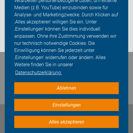
verarbeiten personenbezogene Daten, um externe
ADFC Vest Recklinghausen
Medien (z.B. YouTube) einzubinden sowie für
Analyse- und Marketingzwecke. Durch Klicken auf
Sei dabei
‚Alles akzeptieren‘ willigen Sie ein. Unter
Presse
‚Einstellungen‘ können Sie dies individuell
anpassen. Ohne Ihre Zustimmung verwenden wir
Login
nur technisch notwendige Cookies. Die
Einwilligung können Sie jederzeit unter
‚Einstellungen‘ widerrufen oder ändern. Alles
Bleiben Sie in Kontakt
Weitere finden Sie in unserer
Datenschutzerklärung.
Ablehnen
Einstellungen
Impressum
Datenschutz
Cookie-Einstellungen
Alles akzeptieren