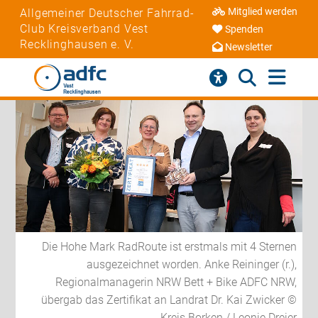
Mitglied werden
Allgemeiner Deutscher Fahrrad-
Club Kreisverband Vest
Spenden
Recklinghausen e. V.
Newsletter
Die Hohe Mark RadRoute ist erstmals mit 4 Sternen
ausgezeichnet worden. Anke Reininger (r.),
Regionalmanagerin NRW Bett + Bike ADFC NRW,
übergab das Zertifikat an Landrat Dr. Kai Zwicker ©
Kreis Borken / Leonie Dreier